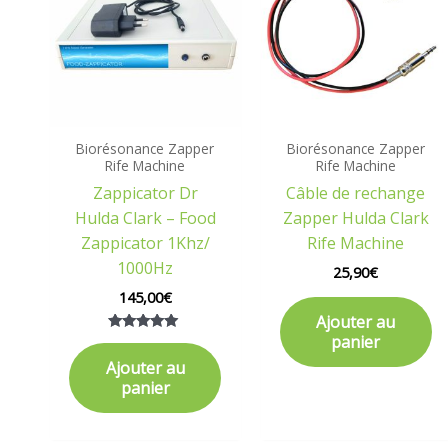
Biorésonance Zapper
Biorésonance Zapper
Rife Machine
Rife Machine
Zappicator Dr
Câble de rechange
Hulda Clark – Food
Zapper Hulda Clark
Zappicator 1Khz/
Rife Machine
1000Hz
25,90
€
145,00
€
Ajouter au
panier
Note
5.00
Ajouter au
sur 5
panier