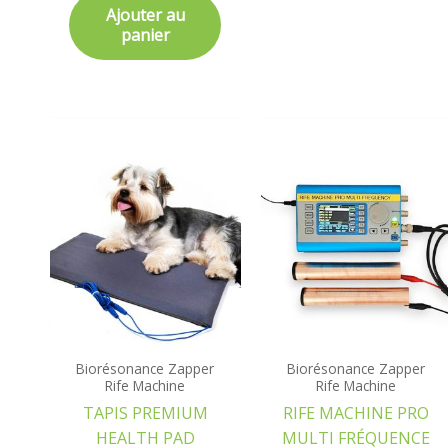
5.00
Ajouter au
sur 5
panier
Biorésonance Zapper
Biorésonance Zapper
Rife Machine
Rife Machine
TAPIS PREMIUM
RIFE MACHINE PRO
HEALTH PAD
MULTI FRÉQUENCE