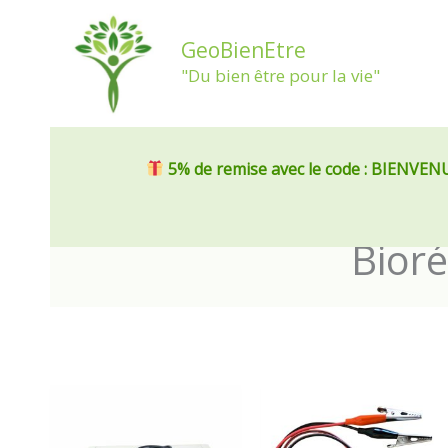
Aller
au
GeoBienEtre
contenu
"Du bien être pour la vie"
5% de remise
avec le code : BIENVEN
Bior