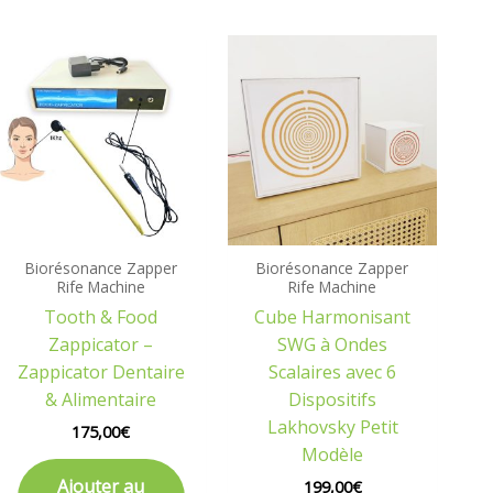
Biorésonance Zapper
Biorésonance Zapper
Rife Machine
Rife Machine
Tooth & Food
Cube Harmonisant
Zappicator –
SWG à Ondes
Zappicator Dentaire
Scalaires avec 6
& Alimentaire
Dispositifs
Lakhovsky Petit
175,00
€
Modèle
Ajouter au
199,00
€