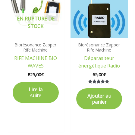
EN RUPTURE DE
STOCK
Biorésonance Zapper
Biorésonance Zapper
Rife Machine
Rife Machine
RIFE MACHINE BIO
Déparasiteur
WAVES
énergétique Radio
825,00
€
65,00
€
Note
Lire la
5.00
suite
Ajouter au
sur 5
panier