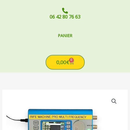
06 42 80 76 63
PANIER
0
Cart
0,00
€
quantité
de
RIFE
MACHINE
PRO
AVEC