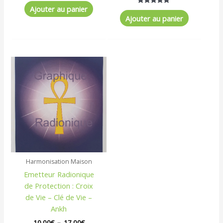
Ajouter au panier
Note
5.00
Ajouter au panier
sur 5
Plage
Ce
de
produit
prix :
a
10,00€
à
plusieurs
17,00€
variations.
Les
options
peuvent
être
Harmonisation Maison
choisies
Emetteur Radionique
sur
de Protection : Croix
la
de Vie – Clé de Vie –
page
Ankh
du
produit
10,00
€
–
17,00
€