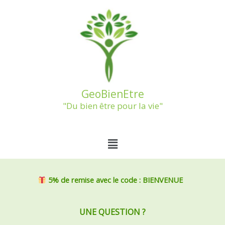
Aller
au
contenu
GeoBienEtre
"Du bien être pour la vie"
Menu
5% de remise
avec le code : BIENVENUE
UNE QUESTION ?