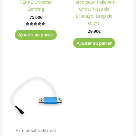
TERRE Universel
Terre pour Toile Anti
Earthing
Onde, Tissu de
Blindage, Drap de
75,00
€
cuivre
Note
29,90
€
5.00
Ajouter au panier
sur 5
Ajouter au panier
Harmonisation Maison