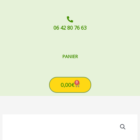
06 42 80 76 63
PANIER
0
Cart
0,00
€
quantité
de
Câble