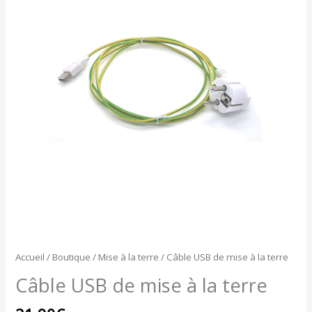
USB
de
mise
à
la
terre
Accueil
/
Boutique
/
Mise à la terre
/ Câble USB de mise à la terre
Câble USB de mise à la terre