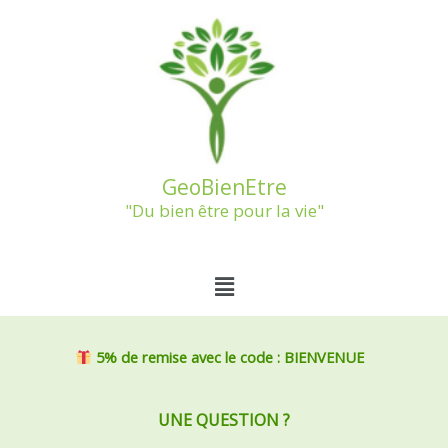
Aller
au
contenu
GeoBienEtre
"Du bien être pour la vie"
Menu
5% de remise
avec le code : BIENVENUE
UNE QUESTION ?