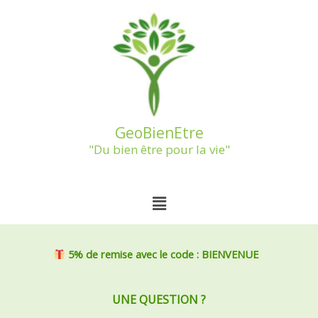
Aller
au
contenu
GeoBienEtre
"Du bien être pour la vie"
Menu
5% de remise
avec le code : BIENVENUE
UNE QUESTION ?