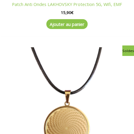
Patch Anti Ondes LAKHOVSKY Protection 5G, Wifi, EMF
15,90
€
Ajouter au panier
Le
Le
Soldes
prix
prix
initial
actuel
était :
est :
75,00€.
65,00€.