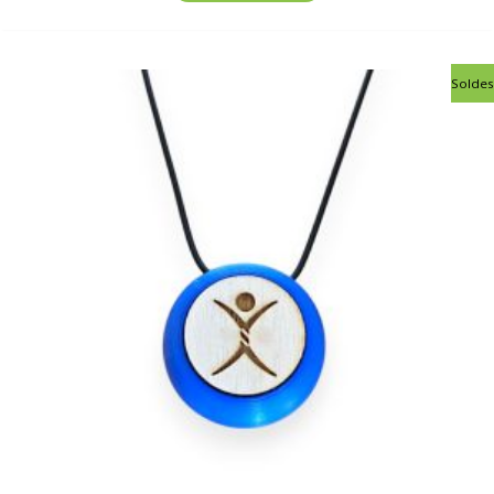
Le
Le
Soldes
prix
prix
initial
actuel
était :
est :
95,00€.
75,00€.