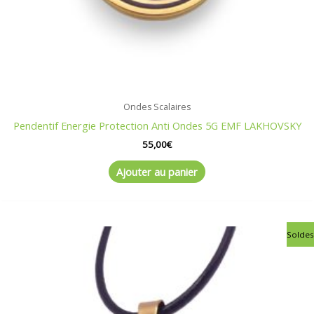
Ondes Scalaires
Pendentif Energie Protection Anti Ondes 5G EMF LAKHOVSKY
55,00
€
Ajouter au panier
Le
Le
Soldes
prix
prix
initial
actuel
était :
est :
47,90€.
39,90€.