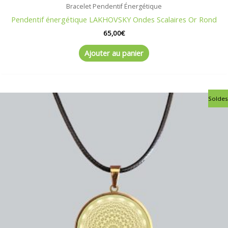
Bracelet Pendentif Énergétique
Pendentif énergétique LAKHOVSKY Ondes Scalaires Or Rond
65,00
€
Ajouter au panier
Le
Le
Soldes
prix
prix
initial
actuel
était :
est :
75,00€.
65,00€.