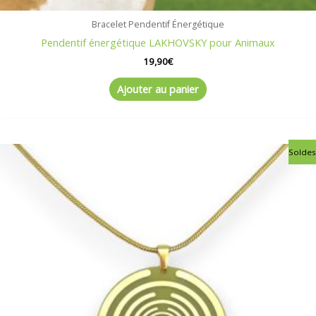
Bracelet Pendentif Énergétique
Pendentif énergétique LAKHOVSKY pour Animaux
19,90
€
Ajouter au panier
Le
Le
Soldes
prix
prix
initial
actuel
était :
est :
85,00€.
65,00€.