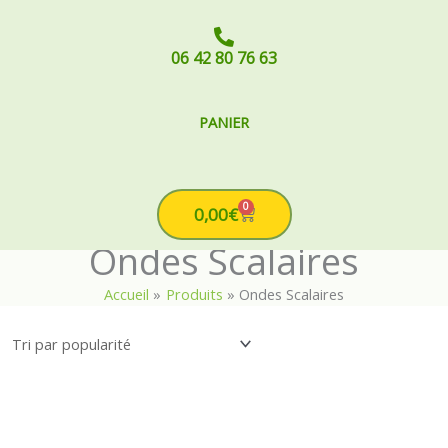
06 42 80 76 63
PANIER
0
Cart
0,00
€
Ondes Scalaires
Accueil
Produits
Ondes Scalaires