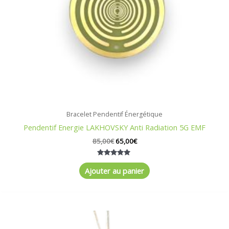
Bracelet Pendentif Énergétique
Pendentif Energie LAKHOVSKY Anti Radiation 5G EMF
85,00
€
65,00
€
Note
5.00
Ajouter au panier
sur 5