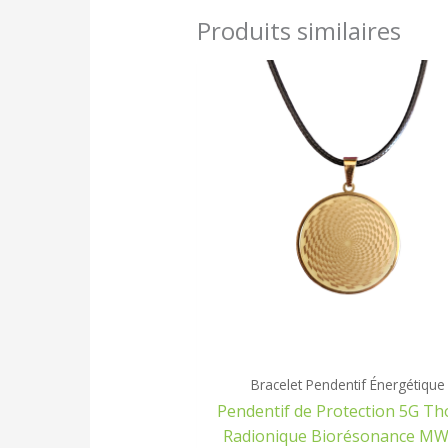
Produits similaires
Le
Le
prix
prix
initial
actuel
était :
est :
75,00€.
65,00€.
Bracelet Pendentif Énergétique
Pendentif de Protection 5G Th
Radionique Biorésonance MW