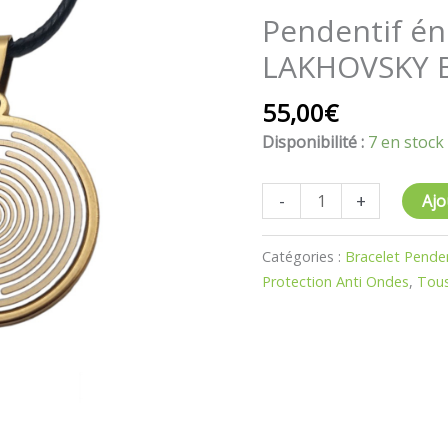
Pendentif
Pendentif én
énergétique
LAKHOVSKY B
LAKHOVSKY
Blanc
55,00
€
Disponibilité :
7 en stock
-
+
Ajo
Catégories :
Bracelet Pende
Protection Anti Ondes
,
Tous