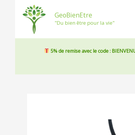
Aller
au
GeoBienEtre
contenu
"Du bien être pour la vie"
5% de remise
avec le code : BIENVEN