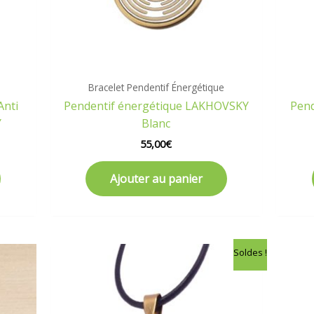
Bracelet Pendentif Énergétique
Anti
Pendentif énergétique LAKHOVSKY
Pend
Y
Blanc
55,00
€
Ajouter au panier
Le
Le
Soldes !
prix
prix
initial
actuel
était :
est :
47,90€.
39,90€.