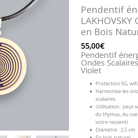
Pendentif
Pendentif én
énergétique
LAKHOVSKY O
LAKHOVSKY
Ondes
en Bois Natur
Scalaires
en
55,00
€
Bois
Pendentif éne
Naturel
Ondes Scalaires
Violet
Violet
Protection 5G, wif
Harmonise les on
scalaires
Utilisation : peut
du thymus, du coe
votre ressenti
Diàmètre : 2,5 cm
En bois naturel