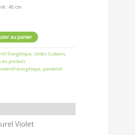
iré : 45 cm
uter au panier
ntif Énergétique
,
Ondes Scalaires
,
 les produits
endentif énergétique
,
pendentif
rel Violet