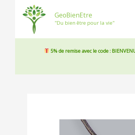
Aller
au
GeoBienEtre
contenu
"Du bien être pour la vie"
5% de remise
avec le code : BIENVEN