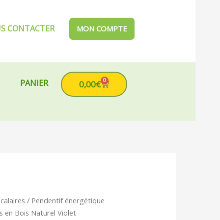
S CONTACTER
MON COMPTE
0
PANIER
Cart
0,00
€
calaires
/ Pendentif énergétique
en Bois Naturel Violet