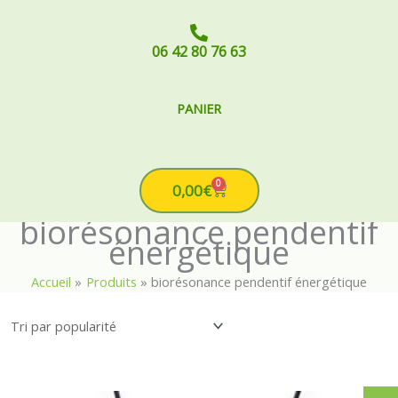
06 42 80 76 63
PANIER
0
Cart
0,00
€
biorésonance pendentif
énergétique
Accueil
Produits
biorésonance pendentif énergétique
Le
Le