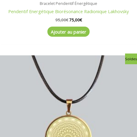
Bracelet Pendentif Énergétique
Pendentif Energétique Biorésonance Radionique Lakhovsky
95,00
€
75,00
€
Ajouter au panier
Le
Le
Soldes
prix
prix
initial
actuel
était :
est :
75,00€.
65,00€.