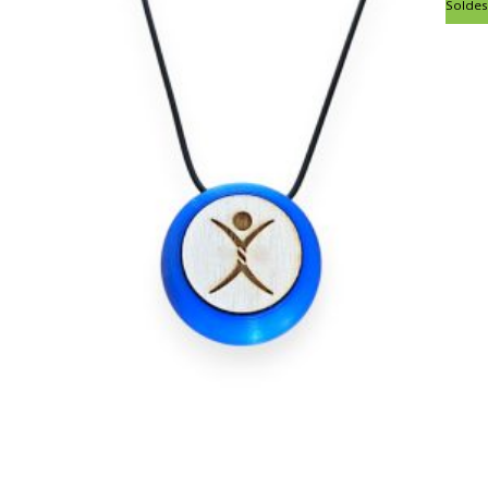
Soldes
prix
prix
initial
actuel
était :
est :
95,00€.
75,00€.