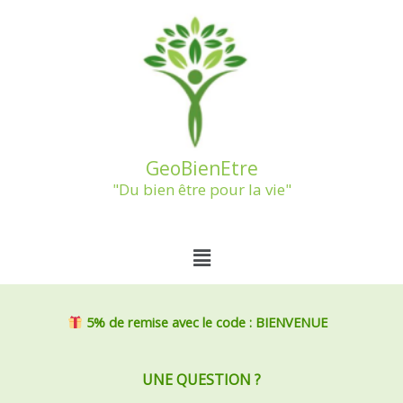
Aller
au
contenu
GeoBienEtre
"Du bien être pour la vie"
Menu
5% de remise
avec le code : BIENVENUE
UNE QUESTION ?