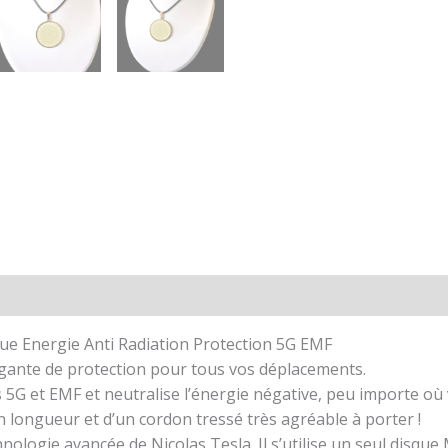
ue Energie Anti Radiation Protection 5G EMF
égante de protection pour tous vos déplacements.
 5G et EMF et neutralise l’énergie négative, peu importe où 
n longueur et d’un cordon tressé très agréable à porter !
chnologie avancée de Nicolas Tesla. Il s’utilise un seul dis