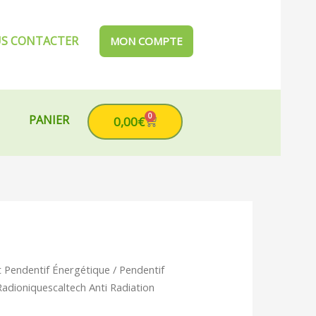
S CONTACTER
MON COMPTE
0
PANIER
Cart
0,00
€
t Pendentif Énergétique
/ Pendentif
ix
adioniquescaltech Anti Radiation
tuel