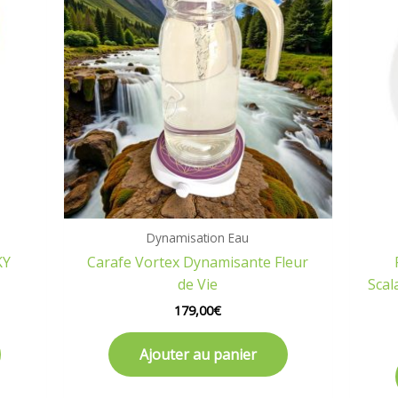
Dynamisation Eau
KY
Carafe Vortex Dynamisante Fleur
de Vie
Scal
179,00
€
Ajouter au panier