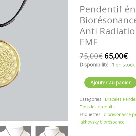
était :
est
énergétique
Pendentif én
75,00€.
65
Biorésonance Radionique
Biorésonance
Anti
Radiation
Anti Radiati
Protection
EMF
5G
EMF
75,00
€
65,00
€
Disponibilité :
1 en stock
Ajouter au panier
Catégories :
Bracelet Pende
Tous les produits
Étiquettes :
biorésonance p
lakhovsky biorésoance