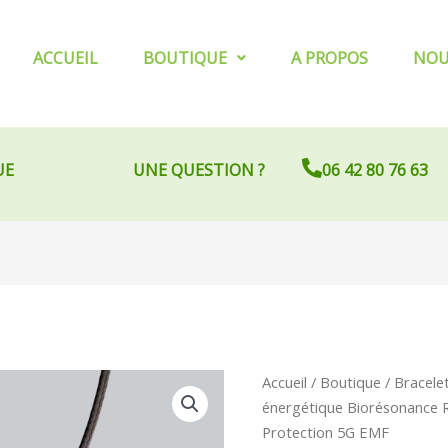
ACCUEIL
BOUTIQUE
A PROPOS
NOU
UE
UNE QUESTION ?
06 42 80 76 63
Le
Le
quantité
Accueil
/
Boutique
/
Bracele
prix
pr
de
énergétique Biorésonance R
initial
ac
Pendentif
Protection 5G EMF