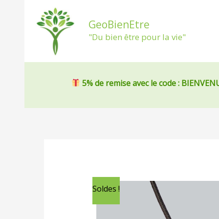
Aller
au
GeoBienEtre
contenu
"Du bien être pour la vie"
5% de remise
avec le code : BIENVEN
Soldes !