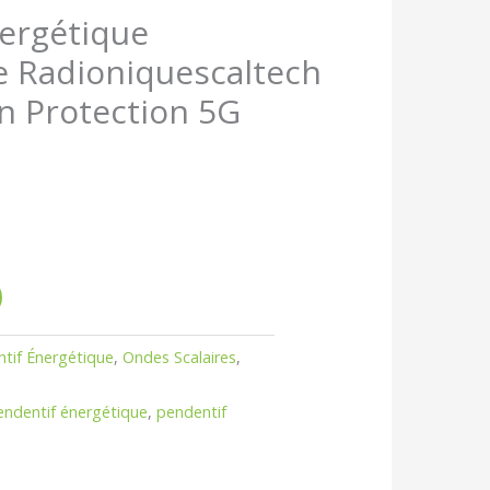
 :
ergétique
,00€.
scaltech
 Radioniquescaltech
on Protection 5G
ntif Énergétique
,
Ondes Scalaires
,
endentif énergétique
,
pendentif