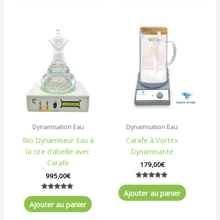
Dynamisation Eau
Dynamisation Eau
Bio Dynamiseur Eau à
Carafe à Vortex
la cire d’abeille avec
Dynamisante
Carafe
179,00
€
995,00
€
Note
5.00
Ajouter au panier
Note
sur 5
5.00
Ajouter au panier
sur 5