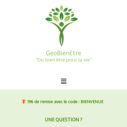
Aller
au
contenu
GeoBienEtre
"Du bien être pour la vie"
Menu
5% de remise
avec le code : BIENVENUE
UNE QUESTION ?