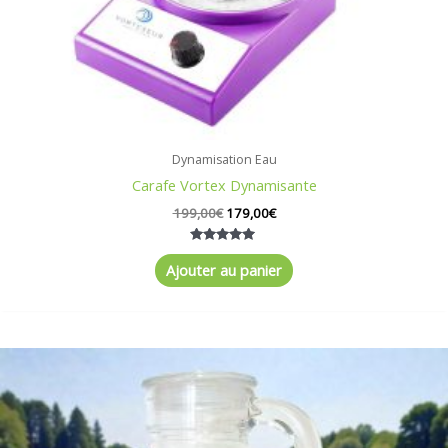
Dynamisation Eau
Carafe Vortex Dynamisante
199,00
€
179,00
€
Note
5.00
Ajouter au panier
sur 5