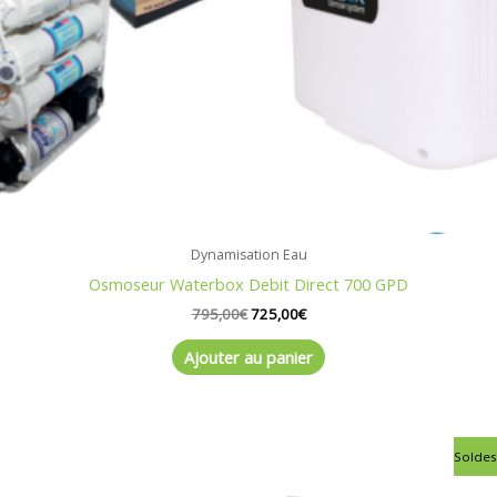
Dynamisation Eau
Osmoseur Waterbox Debit Direct 700 GPD
795,00
€
725,00
€
Ajouter au panier
Le
Le
Soldes
prix
prix
initial
actuel