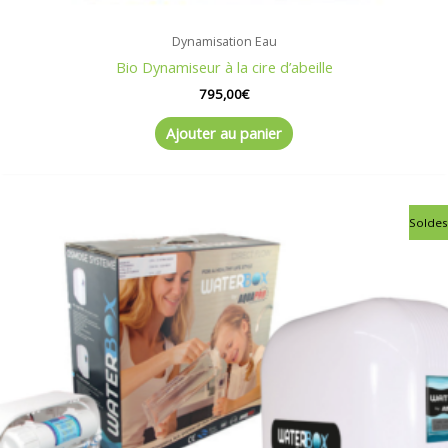
Dynamisation Eau
Bio Dynamiseur à la cire d’abeille
795,00
€
Ajouter au panier
Le
Le
Soldes
prix
prix
initial
actuel
était :
est :
795,00€.
725,00€.