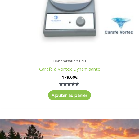
Dynamisation Eau
Carafe à Vortex Dynamisante
179,00
€
Note
5.00
Ajouter au panier
sur 5