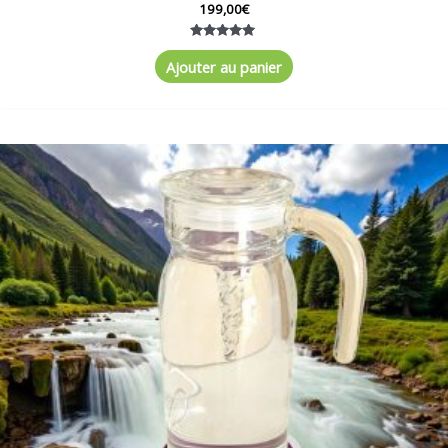
199,00
€
Note
5.00
Ajouter au panier
sur 5