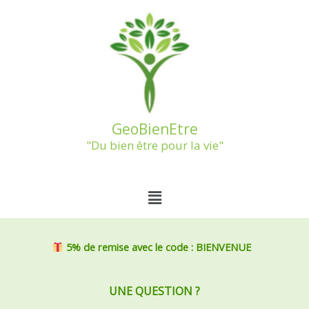
Aller
au
contenu
GeoBienEtre
"Du bien être pour la vie"
Menu
5% de remise
avec le code : BIENVENUE
UNE QUESTION ?