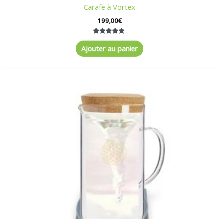
Carafe à Vortex
199,00
€
Note
5.00
Ajouter au panier
sur 5