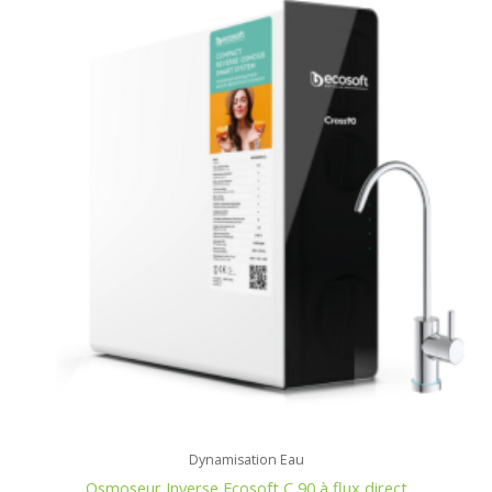
était :
est :
675,00€.
625,00€.
Dynamisation Eau
Osmoseur Inverse Ecosoft C 90 à flux direct