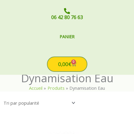
06 42 80 76 63
PANIER
0
Cart
0,00
€
Dynamisation Eau
Accueil
Produits
Dynamisation Eau