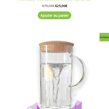
675,00
€
625,00
€
Ajouter au panier
Le
Le
Soldes
prix
prix
initial
actuel
était :
est :
199,00€.
179,00€.