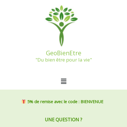
Aller
au
contenu
GeoBienEtre
"Du bien être pour la vie"
Menu
5% de remise
avec le code : BIENVENUE
UNE QUESTION ?