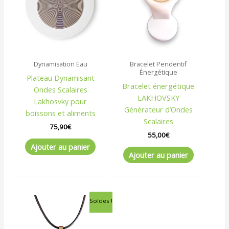
Dynamisation Eau
Bracelet Pendentif
Énergétique
Plateau Dynamisant
Bracelet énergétique
Ondes Scalaires
LAKHOVSKY
Lakhosvky pour
Générateur d’Ondes
boissons et aliments
Scalaires
75,90
€
55,00
€
Ajouter au panier
Ajouter au panier
Le
Le
Soldes !
prix
prix
initial
actuel
était :
est :