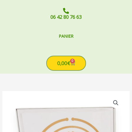
06 42 80 76 63
PANIER
0
Cart
0,00
€
quantité
de
Cube
Harmonisant
SWG
Générateur