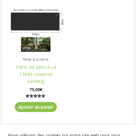
Mise à la terre
TAPIS DE MISE A LA
TERRE Universel
Earthing
75,00
€
Note
5.00
Ajouter au panier
sur 5
Nous utilisons des cookies sur notre site web pour vous