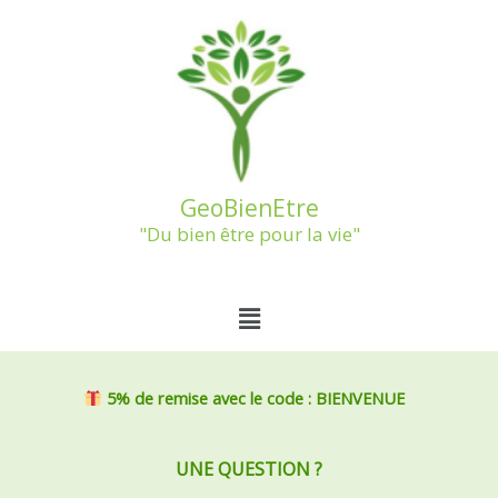
Aller
au
contenu
GeoBienEtre
"Du bien être pour la vie"
Menu
5% de remise
avec le code : BIENVENUE
UNE QUESTION ?