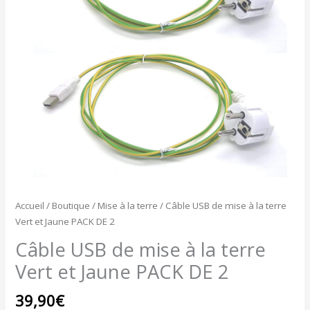
à
la
terre
Vert
et
Jaune
PACK
DE
2
Accueil
/
Boutique
/
Mise à la terre
/ Câble USB de mise à la terre
Vert et Jaune PACK DE 2
Câble USB de mise à la terre
Vert et Jaune PACK DE 2
39,90
€