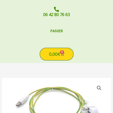
06 42 80 76 63
PANIER
0
Cart
0,00
€
quantité
de
Câble
USB
de
mise