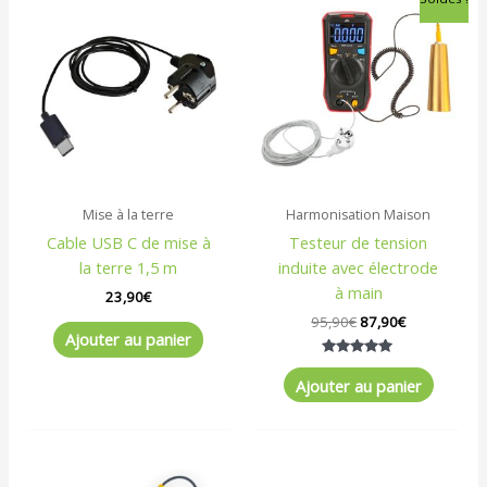
prix
prix
initial
actuel
était :
est :
95,90€.
87,90€.
Mise à la terre
Harmonisation Maison
Cable USB C de mise à
Testeur de tension
la terre 1,5 m
induite avec électrode
à main
23,90
€
95,90
€
87,90
€
Ajouter au panier
Note
5.00
Ajouter au panier
sur 5