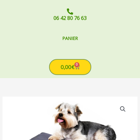
06 42 80 76 63
PANIER
0
Cart
0,00
€
quantité
de
TAPIS
PREMIUM
HEALTH
PAD