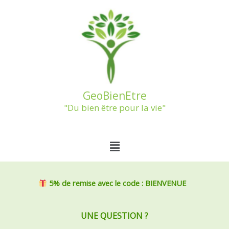
Aller
au
contenu
GeoBienEtre
"Du bien être pour la vie"
Menu
5% de remise
avec le code : BIENVENUE
UNE QUESTION ?