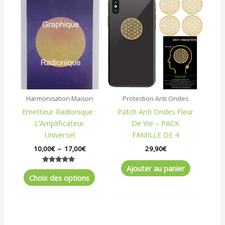
de
produit
prix :
a
10,00€
à
plusieurs
17,00€
variations.
Les
options
peuvent
être
Harmonisation Maison
Protection Anti Ondes
choisies
Emetteur Radionique :
Patch Anti Ondes Fleur
sur
L’Amplificateur
De Vie – PACK
la
Universel
FAMILLE DE 4
page
du
10,00
€
–
17,00
€
29,90
€
produit
Ajouter au panier
Note
5.00
Choix des options
sur 5