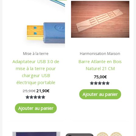
initial
actuel
était :
est :
25,90€.
21,90€.
Mise à la terre
Harmonisation Maison
Adaptateur USB 3.0 de
Barre Atlante en Bois
mise à la terre pour
Naturel 21 CM
chargeur USB
75,00
€
électrique portable
Note
25,90
€
21,90
€
5.00
Ajouter au panier
sur 5
Note
5.00
Ajouter au panier
sur 5
Plage
Ce