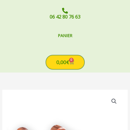
06 42 80 76 63
PANIER
0
Cart
0,00
€
quantité
de
Paire
Electrode
sen
cuivre