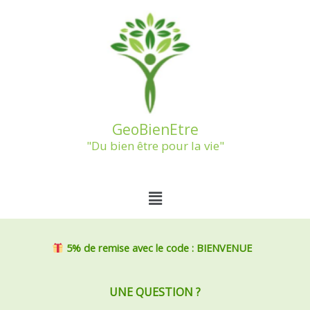
Aller
au
contenu
GeoBienEtre
"Du bien être pour la vie"
Menu
5% de remise
avec le code : BIENVENUE
UNE QUESTION ?