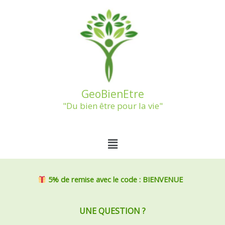
Aller
au
contenu
GeoBienEtre
"Du bien être pour la vie"
Menu
5% de remise
avec le code : BIENVENUE
UNE QUESTION ?