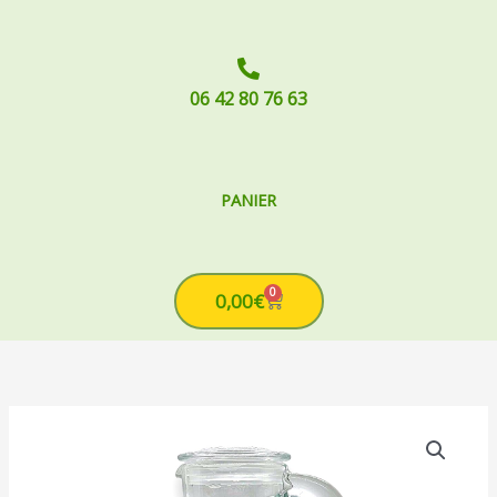
06 42 80 76 63
PANIER
0
Cart
0,00
€
quantité
de
Carafe