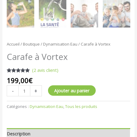
Accueil
/
Boutique
/
Dynamisation Eau
/ Carafe à Vortex
Carafe à Vortex
(
2
avis client)
Noté
2
5.00
199,00
€
sur 5
basé sur
-
+
notations
Ajouter au panier
client
Catégories :
Dynamisation Eau
,
Tous les produits
Description