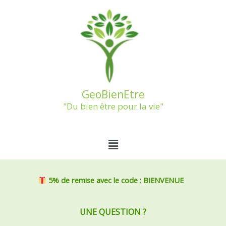
Aller
au
contenu
GeoBienEtre
"Du bien être pour la vie"
Menu
5% de remise
avec le code : BIENVENUE
UNE QUESTION ?