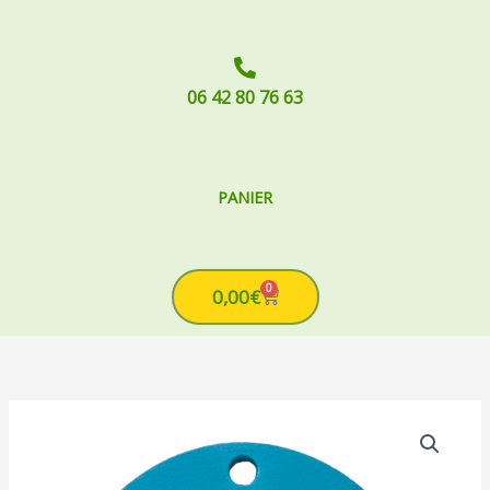
06 42 80 76 63
PANIER
0
Cart
0,00
€
quantité
de
Plateau