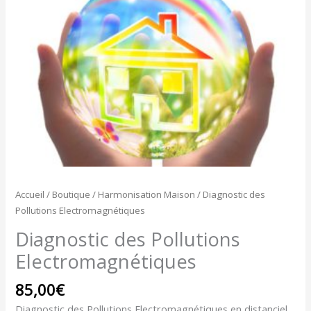
des
Pollutions
Electromagnétiques
Accueil
/
Boutique
/
Harmonisation Maison
/ Diagnostic des
Pollutions Electromagnétiques
Diagnostic des Pollutions
Electromagnétiques
85,00
€
Diagnostic des Pollutions Electromagnétiques en distanciel