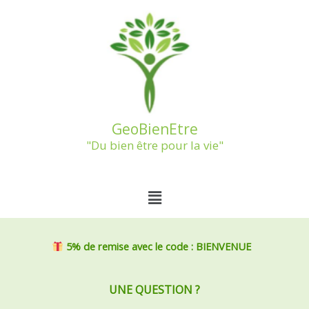
Aller
au
contenu
GeoBienEtre
"Du bien être pour la vie"
Menu
5% de remise
avec le code : BIENVENUE
UNE QUESTION ?