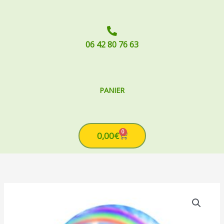
06 42 80 76 63
PANIER
0
Cart
0,00
€
quantité
de
Diagnostic