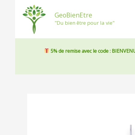
Aller
au
GeoBienEtre
contenu
"Du bien être pour la vie"
5% de remise
avec le code : BIENVEN