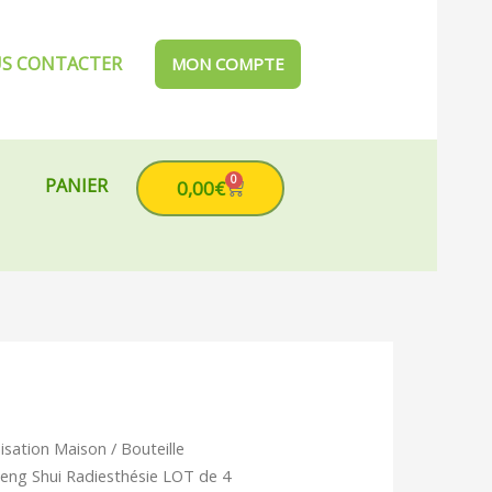
S CONTACTER
MON COMPTE
0
PANIER
Cart
0,00
€
sation Maison
/ Bouteille
eng Shui Radiesthésie LOT de 4