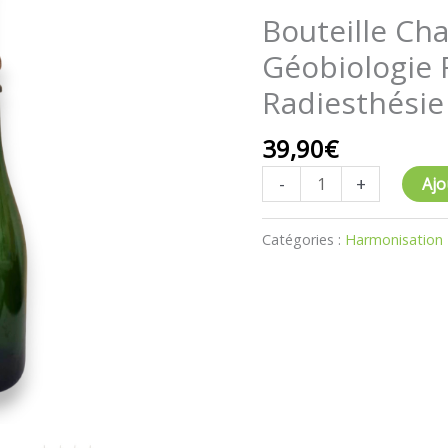
Bouteille
Bouteille C
Champenoise
Géobiologie 
Géobiologie
Feng
Radiesthésie
Shui
Radiesthésie
39,90
€
LOT
-
+
Ajo
de
4
Catégories :
Harmonisation