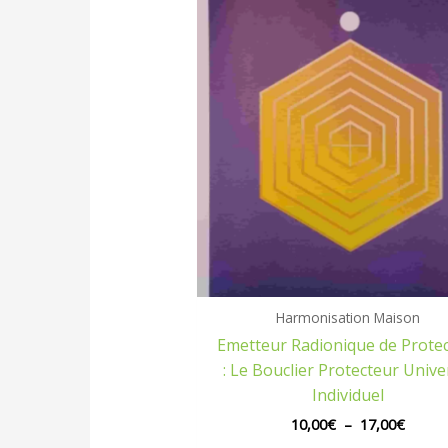
Plage
de
prix :
10,00
à
17,00
Harmonisation Maison
Emetteur Radionique de Protec
: Le Bouclier Protecteur Unive
Individuel
10,00
€
–
17,00
€