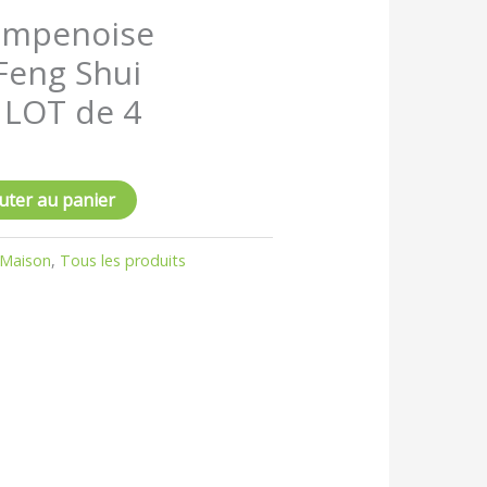
hampenoise
Feng Shui
 LOT de 4
uter au panier
 Maison
,
Tous les produits