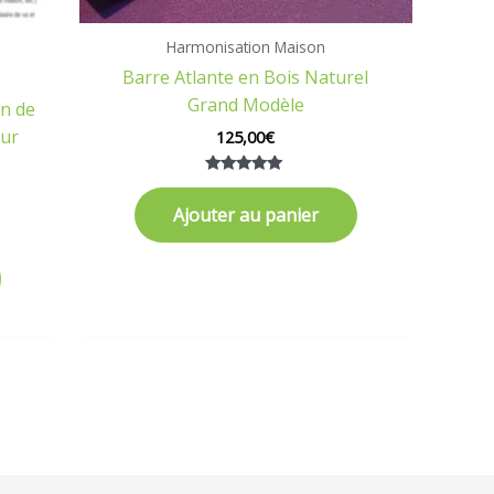
Harmonisation Maison
Barre Atlante en Bois Naturel
Grand Modèle
an de
our
125,00
€
Note
5.00
Ajouter au panier
sur 5