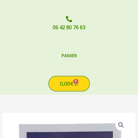
06 42 80 76 63
PANIER
0
Cart
0,00
€
Plage
quantité
de
de
prix :
Emetteur