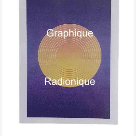
10,00€
Radionique
à
:
17,00€
L'Amplificateur
Universel