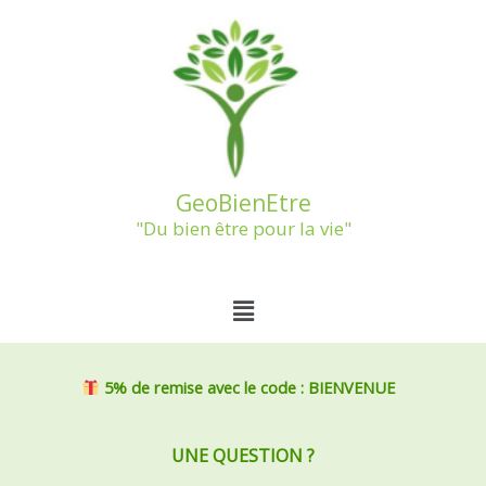
Aller
au
contenu
GeoBienEtre
"Du bien être pour la vie"
Menu
5% de remise
avec le code : BIENVENUE
UNE QUESTION ?