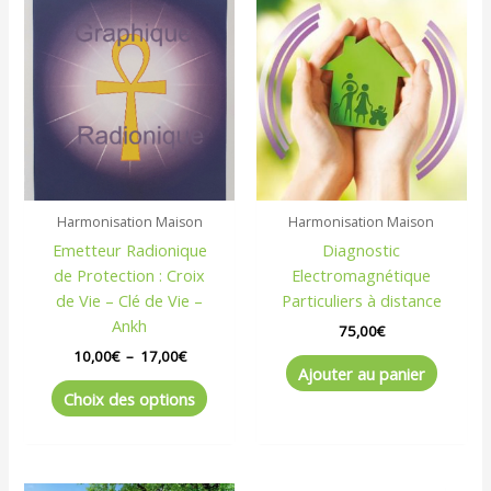
Ce
de
produit
prix :
a
10,00€
à
plusieurs
17,00€
variations.
Les
options
peuvent
être
Harmonisation Maison
Harmonisation Maison
choisies
Emetteur Radionique
Diagnostic
sur
de Protection : Croix
Electromagnétique
la
de Vie – Clé de Vie –
Particuliers à distance
page
Ankh
du
75,00
€
produit
10,00
€
–
17,00
€
Ajouter au panier
Choix des options