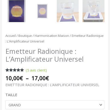
Accueil
/
Boutique
/
Harmonisation Maison
/ Emetteur Radionique
: L’Amplificateur Universel
Emetteur Radionique :
L’Amplificateur Universel
(
5
avis client)
Noté
5
5.00
10,00
€
–
17,00
€
sur 5
basé sur
EMETTEUR RADIONIQUE : L’AMPLIFICATEUR UNIVERSEL
notations
client
TAILLE