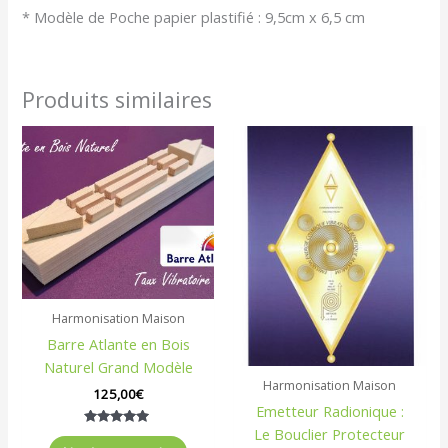
* Modèle de Poche papier plastifié : 9,5cm x 6,5 cm
Produits similaires
Harmonisation Maison
Barre Atlante en Bois
Naturel Grand Modèle
Harmonisation Maison
125,00
€
Emetteur Radionique :
Le Bouclier Protecteur
Note
5.00