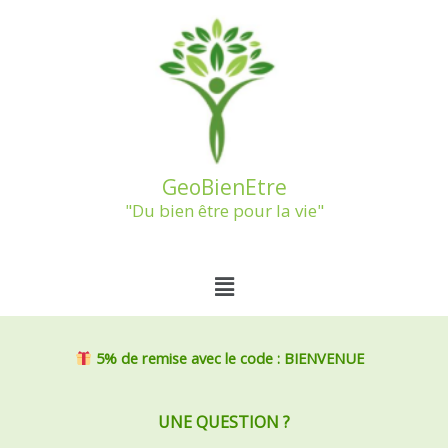
Aller
au
contenu
GeoBienEtre
"Du bien être pour la vie"
Menu
5% de remise
avec le code : BIENVENUE
UNE QUESTION ?