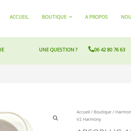
ACCUEIL
BOUTIQUE
A PROPOS
NOU
UE
UNE QUESTION ?
06 42 80 76 63
quantité
Accueil
/
Boutique
/
Harmoni
de
V2 Harmony
ABSOPLUG