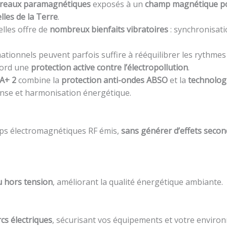
reaux paramagnétiques
exposés à un
champ magnétique po
lles de la Terre
.
lles offre de
nombreux bienfaits vibratoires
: synchronisati
ationnels peuvent parfois suffire à rééquilibrer les rythmes
bord une
protection active contre l’électropollution
.
A+ 2
combine la
protection anti-ondes ABSO
et la
technolo
nse et harmonisation énergétique.
mps électromagnétiques RF émis,
sans générer d’effets secon
u hors tension
, améliorant la qualité énergétique ambiante.
rcs électriques
, sécurisant vos équipements et votre enviro