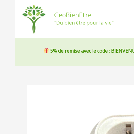
Aller
au
GeoBienEtre
contenu
"Du bien être pour la vie"
5% de remise
avec le code : BIENVEN