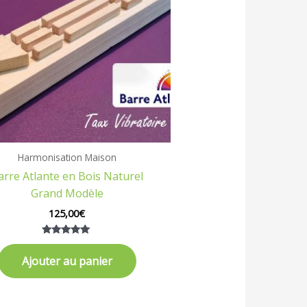
Harmonisation Maison
arre Atlante en Bois Naturel
Grand Modèle
125,00
€
Note
5.00
Ajouter au panier
sur 5