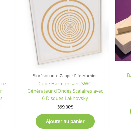
B
Biorésonance Zapper Rife Machine
rre
Cube Harmonisant SWG
r
Générateur d’Ondes Scalaires avec
es
6 Disques Lakhovsky
e
399,00
€
Ajouter au panier