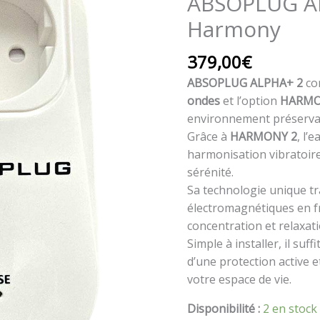
ABSOPLUG A
ALPHA+
Harmony
V2
Harmony
379,00
€
ABSOPLUG ALPHA+ 2
co
ondes
et l’option
HARMO
environnement préservan
Grâce à
HARMONY 2
, l’
harmonisation vibratoire
sérénité.
Sa technologie unique t
électromagnétiques en f
concentration et relaxati
Simple à installer, il suf
d’une protection active 
votre espace de vie.
Disponibilité :
2 en stock