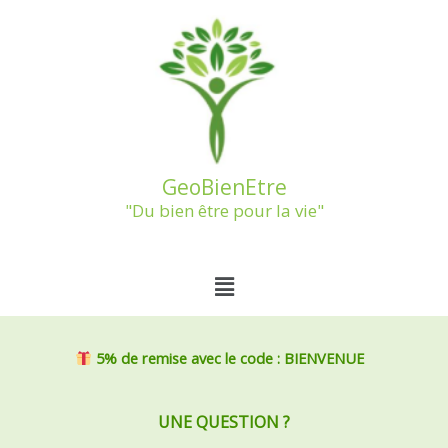
Aller
au
contenu
GeoBienEtre
"Du bien être pour la vie"
Menu
5% de remise
avec le code : BIENVENUE
UNE QUESTION ?