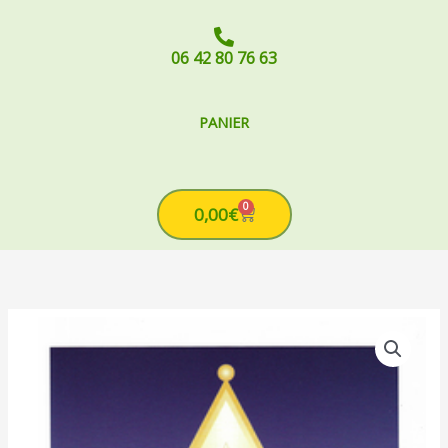
06 42 80 76 63
PANIER
0
Cart
0,00
€
quantité
de
Emetteur
Radionique
:
Le