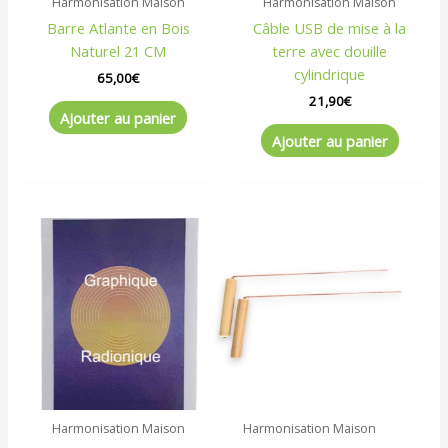
Harmonisation Maison
Harmonisation Maison
Barre Atlante en Bois
Câble USB de mise à la
Naturel 21 CM
terre avec douille
cylindrique
65,00
€
21,90
€
Ajouter au panier
Ajouter au panier
Plage
Ce
de
produit
prix :
a
10,00€
à
plusieurs
17,00€
variations.
Les
options
peuvent
être
Harmonisation Maison
Harmonisation Maison
choisies