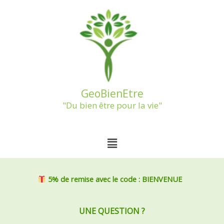
Aller
au
contenu
GeoBienEtre
"Du bien être pour la vie"
Menu
5% de remise
avec le code : BIENVENUE
UNE QUESTION ?