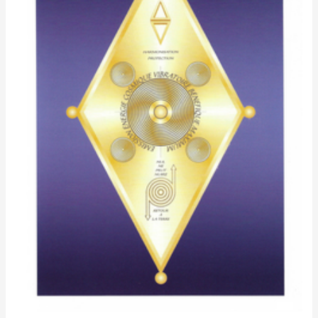
Bouclier
Protecteur
Habitation
(Grand
modèle
A4)