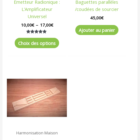
Emetteur Radionique :
Baguettes parallèles
sur
L’Amplificateur
/coudées de sourcier
la
Universel
page
45,00
€
du
10,00
€
–
17,00
€
Ajouter au panier
produit
Note
5.00
Choix des options
sur 5
Harmonisation Maison