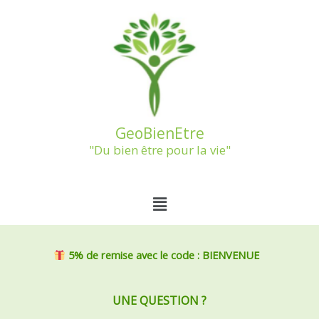
Aller
au
contenu
GeoBienEtre
"Du bien être pour la vie"
Menu
5% de remise
avec le code : BIENVENUE
UNE QUESTION ?