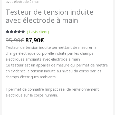
avec électrode à main
Testeur de tension induite
avec électrode à main
(
1
avis client)
Noté
1
5.00
95,90
€
87,90
€
sur 5
basé sur
Testeur de tension induite permettant de mesurer la
notation
client
charge électrique corporelle induite par les champs
électriques ambiants avec électrode à main
Ce testeur est un appareil de mesure qui permet de mettre
en évidence la tension induite au niveau du corps par les
champs électriques ambiants.
Il permet de connaître l’impact réel de l’environnement
électrique sur le corps humain.