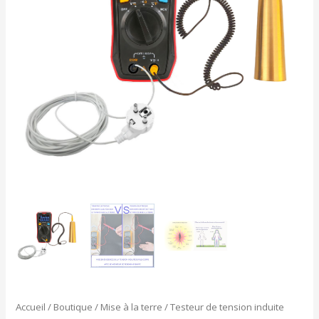
avec
électrode
à
main
Accueil
/
Boutique
/
Mise à la terre
/ Testeur de tension induite