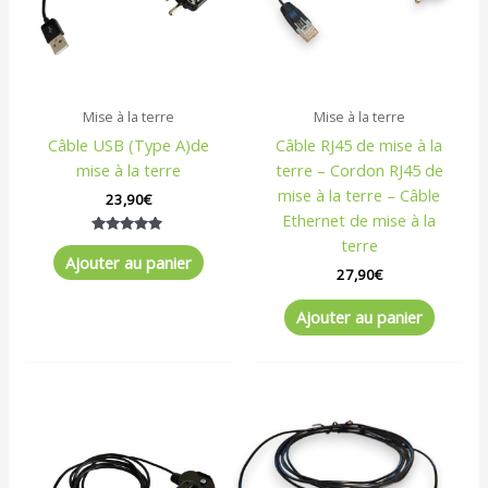
Mise à la terre
Mise à la terre
Câble USB (Type A)de
Câble RJ45 de mise à la
mise à la terre
terre – Cordon RJ45 de
mise à la terre – Câble
23,90
€
Ethernet de mise à la
terre
Note
5.00
Ajouter au panier
sur 5
27,90
€
Ajouter au panier