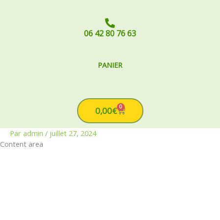
06 42 80 76 63
PANIER
0
Cart
0,00
€
Par
admin
/
juillet 27, 2024
Content area