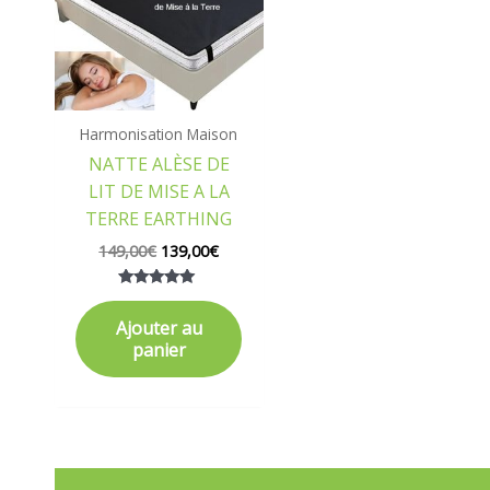
Harmonisation Maison
NATTE ALÈSE DE
LIT DE MISE A LA
TERRE EARTHING
149,00
€
139,00
€
Note
5.00
Ajouter au
sur 5
panier