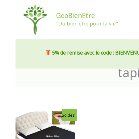
Aller
au
GeoBienEtre
contenu
"Du bien être pour la vie"
5% de remise
avec le code : BIENVEN
tap
Le
Le
Soldes !
prix
prix
initial
actuel
était :
est :
149,00€.
139,00€.