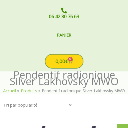
06 42 80 76 63
PANIER
0
Cart
0,00
€
Pendentif radionique
Silver Lakhovsky MWO
Accueil
Produits
Pendentif radionique Silver Lakhovsky MWO
Le
Le