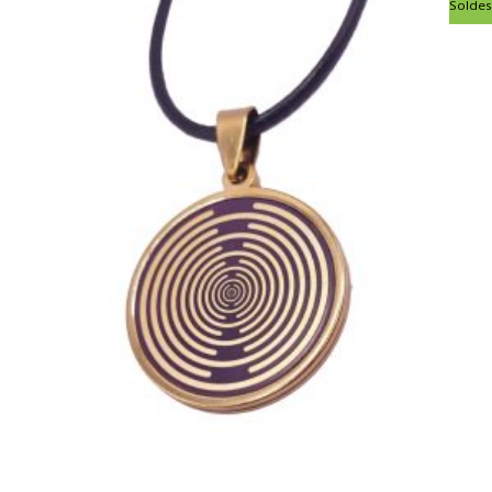
Soldes
prix
prix
initial
actuel
était :
est :
47,90€.
39,90€.