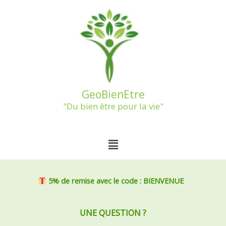
Aller
au
contenu
GeoBienEtre
"Du bien être pour la vie"
Menu
5% de remise
avec le code : BIENVENUE
UNE QUESTION ?