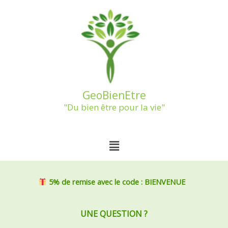
Aller
au
contenu
GeoBienEtre
"Du bien être pour la vie"
Menu
5% de remise
avec le code : BIENVENUE
UNE QUESTION ?