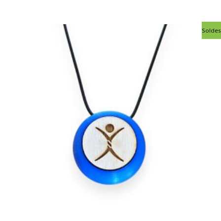
Le
Le
Soldes
prix
prix
initial
actuel
était :
est :
95,00€.
75,00€.