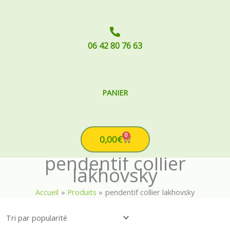
06 42 80 76 63
PANIER
0
Cart
0,00
€
pendentif collier
lakhovsky
Accueil
Produits
pendentif collier lakhovsky