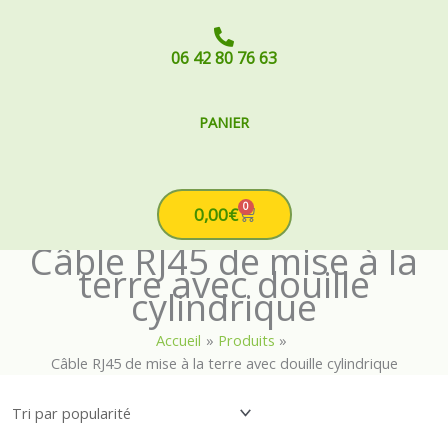
06 42 80 76 63
PANIER
0
Cart
0,00
€
Câble RJ45 de mise à la
terre avec douille
cylindrique
Accueil
Produits
Câble RJ45 de mise à la terre avec douille cylindrique