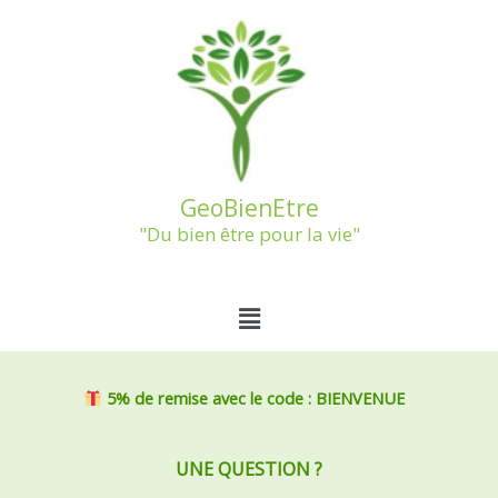
Aller
au
contenu
GeoBienEtre
"Du bien être pour la vie"
Menu
5% de remise
avec le code : BIENVENUE
UNE QUESTION ?