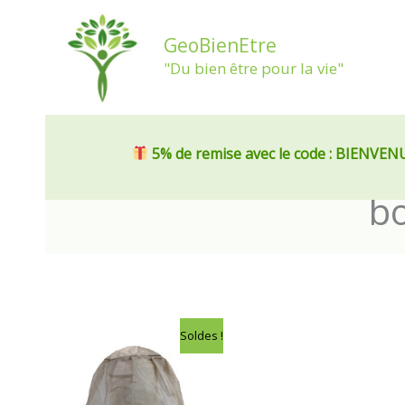
Aller
au
GeoBienEtre
contenu
"Du bien être pour la vie"
5% de remise
avec le code : BIENVEN
bo
Le
Le
Soldes !
prix
prix
initial
actuel
était :
est :
85,00€.
75,00€.