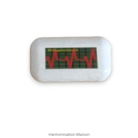
initial
actuel
était :
est :
65,00€.
45,00€.
Harmonisation Maison