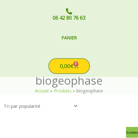
06 42 80 76 63
PANIER
0
Cart
0,00
€
biogeophase
Accueil
Produits
biogeophase
Le
Le
Soldes
prix
prix