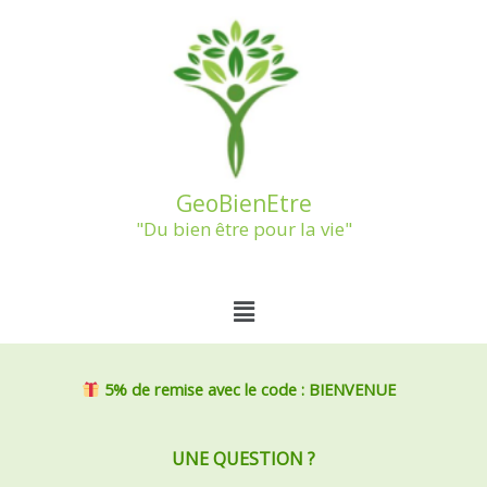
Aller
au
contenu
GeoBienEtre
"Du bien être pour la vie"
Menu
5% de remise
avec le code : BIENVENUE
UNE QUESTION ?