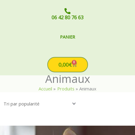
06 42 80 76 63
PANIER
0
Cart
0,00
€
Animaux
Accueil
Produits
Animaux