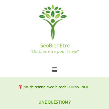
Aller
au
contenu
GeoBienEtre
"Du bien être pour la vie"
Menu
5% de remise
avec le code : BIENVENUE
UNE QUESTION ?