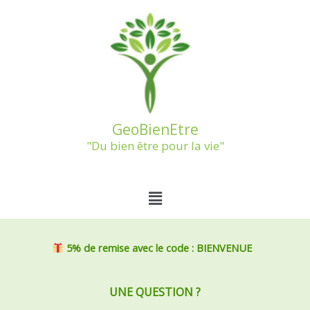
Aller
au
contenu
GeoBienEtre
"Du bien être pour la vie"
Menu
5% de remise
avec le code : BIENVENUE
UNE QUESTION ?